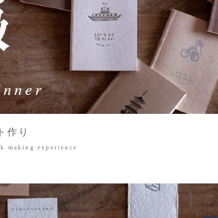
ト作り
k making experience