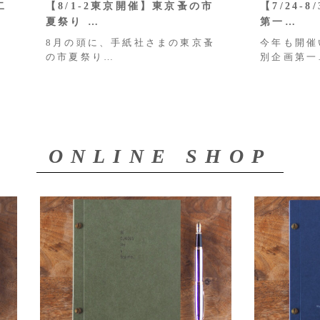
二
【8/1-2東京開催】東京蚤の市
【7/24-
夏祭り …
第一…
8月の頭に、手紙社さまの東京蚤
今年も開催
の市夏祭り…
別企画第一
ONLINE SHOP