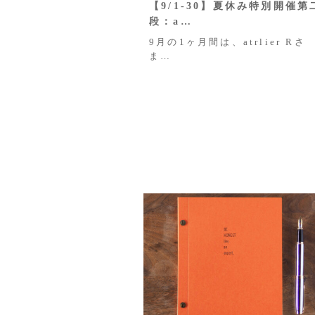
【9/1-30】夏休み特別開催第
段：a…
9月の1ヶ月間は、atrlier Rさ
ま…