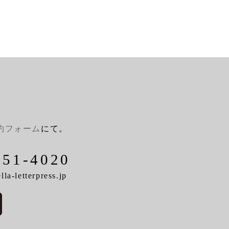
約フォーム
にて。
-51-4020
la-letterpress.jp