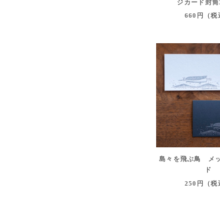
ジカード封筒3
660円（
島々を飛ぶ鳥 メ
ド
250円（