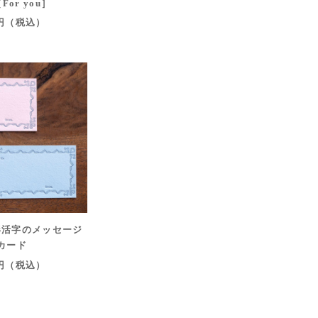
For you］
0円（税込）
形活字のメッセージ
カード
0円（税込）