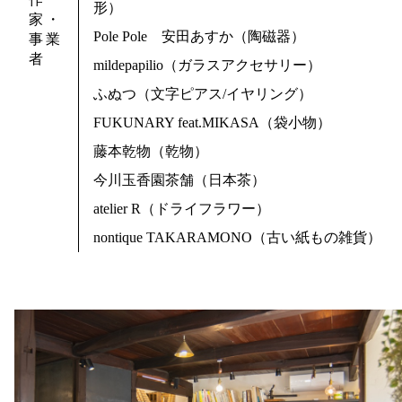
形）
家・
Pole Pole 安田あすか（陶磁器）
事業
者
mildepapilio（ガラスアクセサリー）
ふぬつ（文字ピアス/イヤリング）
FUKUNARY feat.MIKASA（袋小物）
藤本乾物（乾物）
今川玉香園茶舗（日本茶）
atelier R（ドライフラワー）
nontique TAKARAMONO（古い紙もの雑貨）