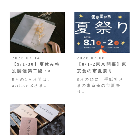
2026.07.14
2026.07.06
【9/1-30】夏休み特
【8/1-2東京開催】東
別開催第二段：a…
京蚤の市夏祭り …
9月の1ヶ月間は、
8月の頭に、手紙社さ
atrlier Rさま…
まの東京蚤の市夏祭
り…