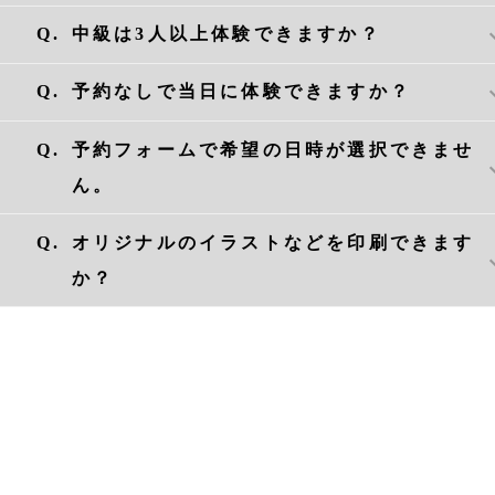
インは短めシンプルでお越しください。
A.
明朝体のひらがな・カタカナ、アルファベ
Q.
中級は3人以上体験できますか？
ト、記号類を一行全角14文字まで入れられ
す。これ以上の内容をお入れになりたい場合
A.
はい、ご予約枠を追加してお申し込みくだ
Q.
予約なしで当日に体験できますか？
は、上級コースをお選びください。≫
上級
い。
中級は1枠1時間貸切で２名様まで体験でき
A.
空きがあればご案内できますが、事前のご
Q.
予約フォームで希望の日時が選択できませ
す。３名様以上は時間が超過しますので、
がスムーズです。
ん。
枠を必ずご予約ください。
体験できる人数に限りがあり、満席になっ
なお店内は狭いため4名様以上の場合は2名
る場合があります。 ご予約フォームでは
A.
満席です。恐れ入りますが、他の日時をご
Q.
オリジナルのイラストなどを印刷できます
つ時間を分けてご来店ください。
にご予約いただけるほか、当日の空き状況も
ください。
か？
時まで確認できますので、ぜひご利用くださ
い。
A.
本ワークショップではできません。別途お
ご予約フォームはこちら≫
活版印刷体験ご
合わせください。
フォーム
納期：２週間〜
お問い合わせはこちら≫
CONTACT