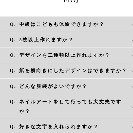
Q.
中級はこどもも体験できますか？
A.
はい、集中力があったりものづくり好きな
Q.
5枚以上作れますか？
さんにおすすめです。小学生以下のお子さ
は必ず保護者同伴の上、一緒にご体験くださ
A.
はい、同じデザインであれば5枚330円（税
Q.
デザインを二種類以上作れますか？
い。
で増刷できます。
A.
はい、一種類につき1時間かかり、 2,200円
Q.
紙を横向きにしたデザインはできますか？
します。ご予約枠を追加してお申し込みく
い。
A.
はい、できます。ご来店時にスタッフへお
Q.
どんな服装がよいですか？
ください。
※アルファベットは縦並びにできません。
A.
袖が邪魔にならない服装でおこしください。
Q.
ネイルアートをして行っても大丈夫です
横構図例
膨らんだ袖は汚れたり機械に巻き込まれる
か？
がありますので、ご理解ご協力のほどお願
たします。
A.
指先でつまむ作業がしやすいよう、ネイル
Q.
好きな文字を入れられますか？