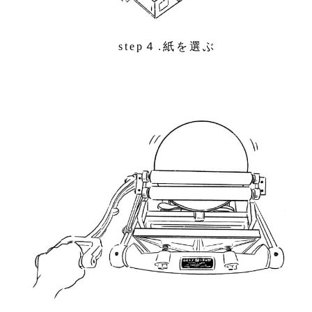
step４.紙を選ぶ