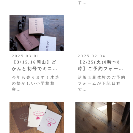
す…
2025.03.01
2025.02.04
【3/15,16岡山】ど
【2/25(火)0時〜8
かんと初号でミニ…
時】ご予約フォー…
今年も参ります！木造
活版印刷体験のご予約
の懐かしい小学校校
フォームが下記日程
舎…
で…