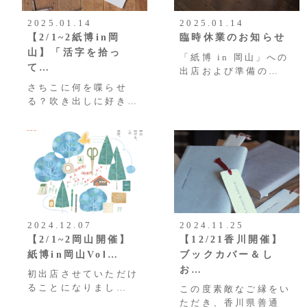
2025.01.14
2025.01.14
【2/1~2紙博in岡
臨時休業のお知らせ
山】「活字を拾っ
「紙博 in 岡山」への
て…
出店および準備の…
さちこに何を喋らせ
る？吹き出しに好き…
2024.12.07
2024.11.25
【2/1~2岡山開催】
【12/21香川開催】
紙博in岡山Vol…
ブックカバー＆し
お…
初出店させていただけ
ることになりまし…
この度素敵なご縁をい
ただき、香川県善通