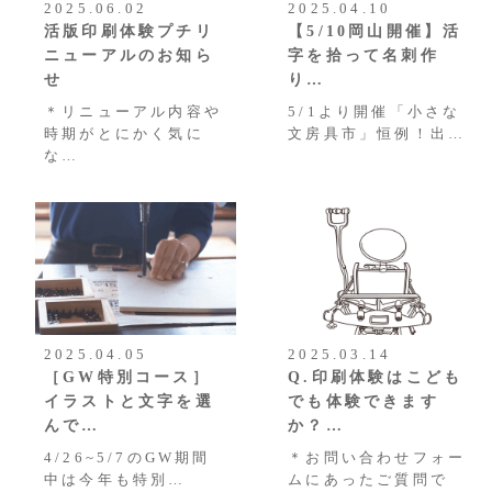
2025.06.02
2025.04.10
活版印刷体験プチリ
【5/10岡山開催】活
ニューアルのお知ら
字を拾って名刺作
せ
り…
＊リニューアル内容や
5/1より開催「小さな
時期がとにかく気に
文房具市」恒例！出…
な…
2025.04.05
2025.03.14
［GW特別コース］
Q.印刷体験はこども
イラストと文字を選
でも体験できます
んで…
か？…
4/26~5/7のGW期間
＊お問い合わせフォー
中は今年も特別…
ムにあったご質問で