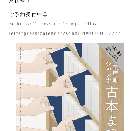
別仕様！
ご予約受付中◎
≫
https://airrsv.net/campanella-
letterpress/calendar?schdlId=s000087274